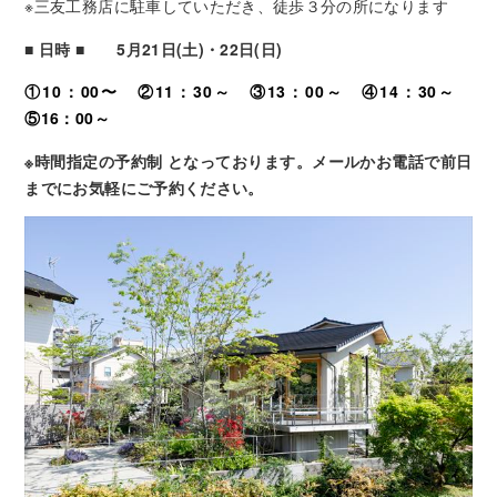
※三友工務店に駐車していただき、徒歩３分の所になります
■ 日時 ■ 5
月21日(土)・22日(日)
①10：00〜 ②11：30～ ③13：00～ ④14：30～
⑤16：00～
※時間指定の予約制 となっております。メールか
お電話で前日
までにお気軽にご予約ください。