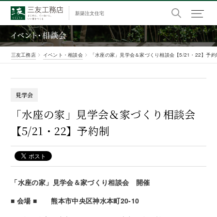
新築注文住宅
イベント・相談会
三友工務店
イベント・相談会
「水座の家」見学会＆家づくり相談会【5/21・22】予約
見学会
「水座の
家」
見学会
＆
家づくり
相談会
【5
/
21
・
22】
予約制
「水座の家」見学会＆家づくり相談会 開催
■ 会場 ■ 熊本市中央区神水本町20-10