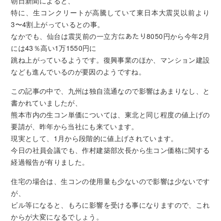
朝日新聞によると、
特に、生コンクリートが高騰していて東日本大震災以前より
3〜4割上がっているとの事。
なかでも、仙台は震災前の一立方㍍あたり8050円から今年2月
には43％高い1万1550円に
跳ね上がっているようです。復興事業のほか、マンション建設
なども進んでいるのが要因のようですね。
この記事の中で、九州は独自流通なので影響はあまりなし、と
書かれていましたが、
熊本市内の生コン単価については、東北と同じ程度の値上げの
要請が、昨年から当社にも来ています。
現実として、1月から段階的に値上げされています。
今日の社員会議でも、作村建築部次長から生コン価格に関する
経過報告が有りました。
住宅の場合は、生コンの使用量も少ないので影響は少ないです
が、
ビル等になると、もろに影響を受ける事になりますので、これ
からが大変になるでしょう。