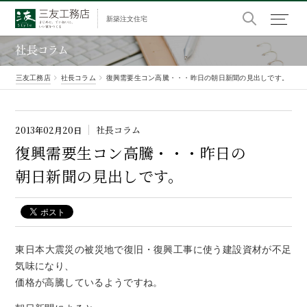
新築注文住宅
社長コラム
三友工務店
社長コラム
復興需要生コン高騰・・・昨日の朝日新聞の見出しです。
社長コラム
2013年02月20日
復興需要生
コン
高騰
・・・
昨日の
朝日新聞の
見出し
です。
東日本大震災の被災地で復旧・復興工事に使う建設資材が不足
気味になり、
価格が高騰しているようですね。