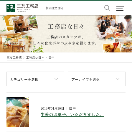
新築注文住宅
工務店な日々
工務店のスタッフが、
日々の出来事やつぶやきを綴ります。
三友工務店
工務店な日々
田中
2016年01月30日
田中
生姜のお菓子、いただきました。