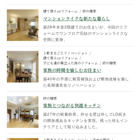
建て替えorリフォーム
終の棲家
マンションライクな新たな暮らし
築28年木造2階建てのお住まいが、今回のリフ
ォームでワンフロア完結のマンションライクな
空間に変身。
１軒まるごとリノベーション
建て替えorリフォーム
子ども達が巣立った後のリフォーム
終の棲家
家族の時間を愉しむお住まい
築40年の平屋に耐震補強および断熱改修を施し
た長期優良化リノベーション
終の棲家
家族とつながる快適キッチン
築27年の軽量鉄骨。外せる壁は外してLD続き
の開放感あるキッチンを実現。残った柱もイン
テリアとして取り込みました。
１軒まるごとリノベーション
子育て世代