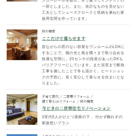
一部としました。また、余計なものを見せない
工夫としてシューズクロークと収納を兼ねた家
族用玄関を作っています。
終の棲家
ここだけで暮らせます
昔ながらの窓のない部屋をワンルームのLDKに
することで、陽の光と風を隅々まで取り込める
快適な空間に。20センチの段差があったDKも
バリアフリーにしています。また浴室まで断熱
工事を施したことで冬も温かく、ヒートショッ
クの予防に。長く安心して暮らせる住まいとな
りました。
子育て世代
二世帯リフォーム
建て替えorリフォーム
終の棲家
今どきの二世帯住宅リノベーション
3世代5人がひとつ屋根の下 、付かず離れずの
家族想いプラン