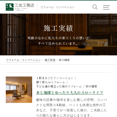
リフォーム・リノベーション
施工実績
実績のなかに私たちの家づくりの想いが
すべて込められています。
リフォーム・リノベーション
施工実績
終の棲家
１軒まるごとリノベーション
建て替えorリフォーム
子ども達が巣立った後のリフォーム
終の棲家
本と珈琲とゆったり大人のスローライフ
趣味の読書や珈琲を楽しむ癒しの空間、コンパ
クトな間取り&動線、ペットも快適な造作の工
夫など、子育てが一段落した後の、ご夫婦ふた
りの新たな暮らし方がはじまります。