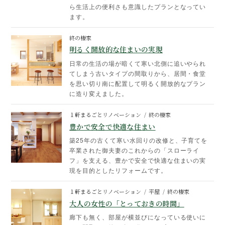
ら生活上の便利さも意識したプランとなってい
ます。
終の棲家
明るく開放的な住まいの実現
日常の生活の場が暗くて寒い北側に追いやられ
てしまう古いタイプの間取りから、居間・食堂
を思い切り南に配置して明るく開放的なプラン
に造り変えました。
１軒まるごとリノベーション
終の棲家
豊かで安全で快適な住まい
築25年の古くて寒い水回りの改修と、子育てを
卒業された御夫妻のこれからの「スローライ
フ」を支える、豊かで安全で快適な住まいの実
現を目的としたリフォームです。
１軒まるごとリノベーション
平屋
終の棲家
大人の女性の「とっておきの時間」
廊下も無く、部屋が横並びになっている使いに