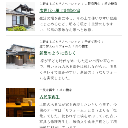
１軒まるごとリノベーション
古民家再生
終の棲家
次世代へ継ぐ記憶の家
生活の場を南に移し、その上で使いやすい動線
にまとめるなど、明るく暖かく生活のしやす
い、和風の素敵なお家へと改修。
１軒まるごとリノベーション
子育て世代
建て替えorリフォーム
終の棲家
新築のように美しく
I様が子ども時代を過ごした思い出深い家なの
で、思い入れのある部分は残しながらも、明る
くキレイで住みやすい、新築のようなリフォー
ムを実現しました。
古民家再生
終の棲家
古民家再生
土間のある我が家を再現したいという事で、今
回のテーマは「リフォーム」と言うよりも「復
元」でした。使われずに埃をかぶっていた古い
家具も修理再生し、履物入や食器戸棚として積
極的に利用しています。