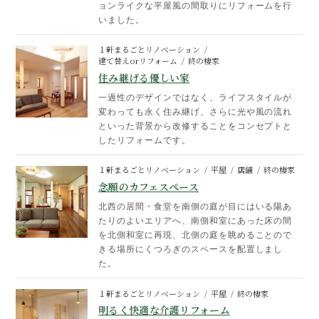
ョンライクな平屋風の間取りにリフォームを行
いました。
１軒まるごとリノベーション
建て替えorリフォーム
終の棲家
住み継げる優しい家
一過性のデザインではなく、ライフスタイルが
変わっても永く住み継げ、さらに光や風の流れ
といった背景から改修することをコンセプトと
したリフォームです。
１軒まるごとリノベーション
平屋
店舗
終の棲家
念願のカフェスペース
北西の居間・食堂を南側の庭が目にはいる陽あ
たりのよいエリアへ、南側和室にあった床の間
を北側和室に再現、北側の庭を眺めることので
きる場所にくつろぎのスペースを配置しまし
た。
１軒まるごとリノベーション
平屋
終の棲家
明るく快適な介護リフォーム