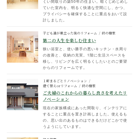
くい間取りの築50年の住まい。暗くじめじめし
ていた室内を、明るく快適な空間にし、かつ、
プライバシーを確保することに重点をおいて設
計しました。
子ども達が巣立った後のリフォーム
終の棲家
第二の人生を楽しむ住まい
狭い浴室と、使い勝手の悪いキッチン・水周り
の改善と、収納の充実。1階に生活スペースを
移し、リビングを広く明るくしたいとのご要望
からのリフォームです。
１軒まるごとリノベーション
建て替えorリフォーム
終の棲家
ご夫婦のこれからの暮らし良さを考えたリ
ノベーション
現在の家族構成にあった間取り、インテリアに
することに重点を置き計画しました。使えるも
の、思い出のあるものはできるだけどこかで使
うようにしています。