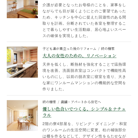
介護が必要となったお母様のことを、家事をし
ながらでも目が届くようにとのご要望であった
ため、キッチンを中心に捉えた回遊性のある間
取りを計画。分断されていた各室を整理するこ
とで暮らしやすい生活動線、居心地よいスペー
スの確保を実現しました。
子ども達が巣立った後のリフォーム
終の棲家
大人の女性のための、リノベーション
天井を低くし、断熱材を強化することで温熱環
境を改善。洗面脱衣室はコンパクトで機能性高
いものにし、以前の脱衣室に寝室を造り、大き
な家にワンルームマンションの機能的な空間を
作りました。
終の棲家
店舗・アパートから住宅へ
優しい色合いでつくる、シンプル＆ナチュ
ラル
2階の寮4部屋を、リビング・ダイニング・和室
のワンルームの生活空間に変更。柱の補強部分
は棚を作るなどして、デザイン性をもたせなが