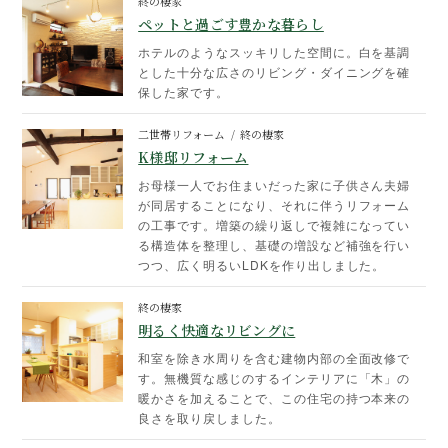
終の棲家
ペットと過ごす豊かな暮らし
ホテルのようなスッキリした空間に。白を基調
とした十分な広さのリビング・ダイニングを確
保した家です。
二世帯リフォーム
終の棲家
K様邸リフォーム
お母様一人でお住まいだった家に子供さん夫婦
が同居することになり、それに伴うリフォーム
の工事です。増築の繰り返しで複雑になってい
る構造体を整理し、基礎の増設など補強を行い
つつ、広く明るいLDKを作り出しました。
終の棲家
明るく快適なリビングに
和室を除き水周りを含む建物内部の全面改修で
す。無機質な感じのするインテリアに「木」の
暖かさを加えることで、この住宅の持つ本来の
良さを取り戻しました。