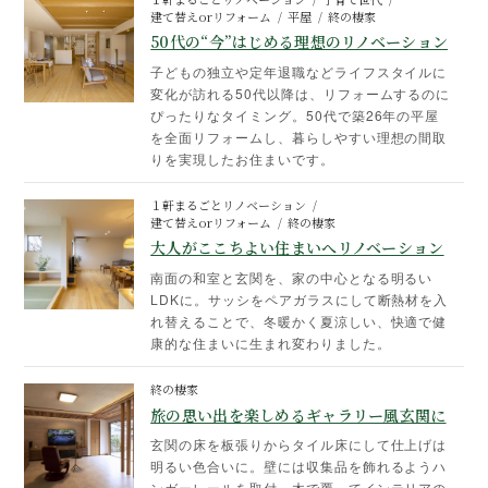
建て替えorリフォーム
平屋
終の棲家
50代の“今”はじめる理想のリノベーション
子どもの独立や定年退職などライフスタイルに
変化が訪れる50代以降は、リフォームするのに
ぴったりなタイミング。50代で築26年の平屋
を全面リフォームし、暮らしやすい理想の間取
りを実現したお住まいです。
１軒まるごとリノベーション
建て替えorリフォーム
終の棲家
大人がここちよい住まいへリノベーション
南面の和室と玄関を、家の中心となる明るい
LDKに。サッシをペアガラスにして断熱材を入
れ替えることで、冬暖かく夏涼しい、快適で健
康的な住まいに生まれ変わりました。
終の棲家
旅の思い出を楽しめるギャラリー風玄関に
玄関の床を板張りからタイル床にして仕上げは
明るい色合いに。壁には収集品を飾れるようハ
ンガーレールを取付、木で覆ってインテリアの