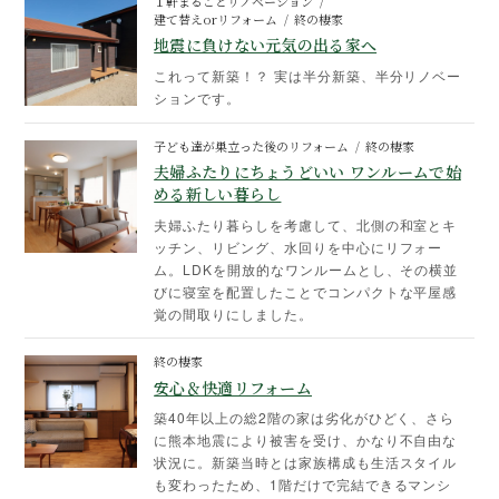
１軒まるごとリノベーション
建て替えorリフォーム
終の棲家
地震に負けない元気の出る家へ
これって新築！？ 実は半分新築、半分リノベー
ションです。
子ども達が巣立った後のリフォーム
終の棲家
夫婦ふたりにちょうどいい ワンルームで始
める新しい暮らし
夫婦ふたり暮らしを考慮して、北側の和室とキ
ッチン、リビング、水回りを中心にリフォー
ム。LDKを開放的なワンルームとし、その横並
びに寝室を配置したことでコンパクトな平屋感
覚の間取りにしました。
終の棲家
安心＆快適リフォーム
築40年以上の総2階の家は劣化がひどく、さら
に熊本地震により被害を受け、かなり不自由な
状況に。新築当時とは家族構成も生活スタイル
も変わったため、1階だけで完結できるマンシ