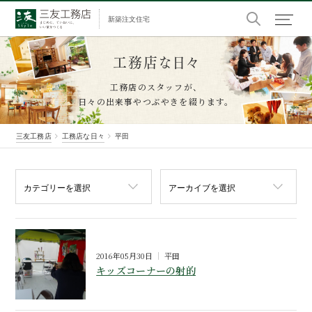
新築注文住宅
工務店な日々
工務店のスタッフが、
日々の出来事やつぶやきを綴ります。
三友工務店
工務店な日々
平田
2016年05月30日
平田
キッズコーナーの射的